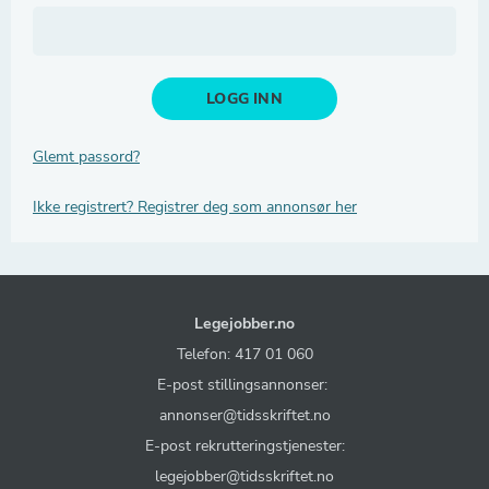
Glemt passord?
Ikke registrert? Registrer deg som annonsør her
Legejobber.no
Telefon: 417 01 060
E-post stillingsannonser:
annonser@tidsskriftet.no
E-post rekrutteringstjenester:
legejobber@tidsskriftet.no